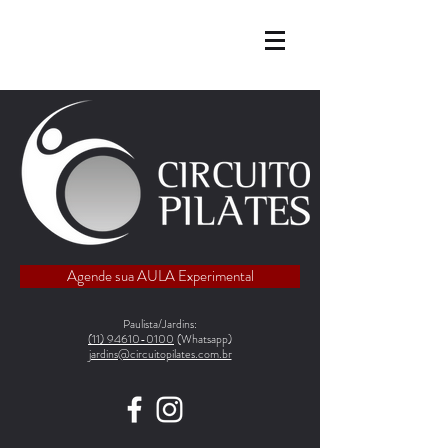
Agende sua AULA Experimental
Paulista/Jardins:
(11) 94610-01
00
(Whatsapp)
jardins@circuitopilates.com.br